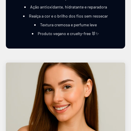
Ação antioxidante, hidratante e reparadora
Realça a cor e o brilho dos fios sem ressecar
Textura cremosa e perfume leve
Produto vegano e cruelty-free 🐰✨