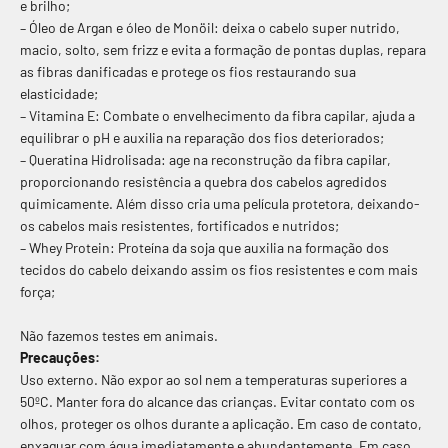
e brilho;
– Óleo de Argan e óleo de Monöil: deixa o cabelo super nutrido,
macio, solto, sem frizz e evita a formação de pontas duplas, repara
as fibras danificadas e protege os fios restaurando sua
elasticidade;
– Vitamina E: Combate o envelhecimento da fibra capilar, ajuda a
equilibrar o pH e auxilia na reparação dos fios deteriorados;
– Queratina Hidrolisada: age na reconstrução da fibra capilar,
proporcionando resistência a quebra dos cabelos agredidos
quimicamente. Além disso cria uma película protetora, deixando-
os cabelos mais resistentes, fortificados e nutridos;
– Whey Protein: Proteína da soja que auxilia na formação dos
tecidos do cabelo deixando assim os fios resistentes e com mais
força;
Não fazemos testes em animais.
Precauções:
Uso externo. Não expor ao sol nem a temperaturas superiores a
50ºC. Manter fora do alcance das crianças. Evitar contato com os
olhos, proteger os olhos durante a aplicação. Em caso de contato,
enxaguar com água imediatamente e abundantemente. Em caso