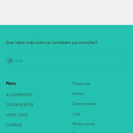
Quer saber tudo sobre as novidades e promoções?
Assinar
E-mail
Menu
Pesquisar
Home
ALISAMENTOS
Quem somos
TRATAMENTOS
Loja
HOME CARE
Minha conta
COMBOS