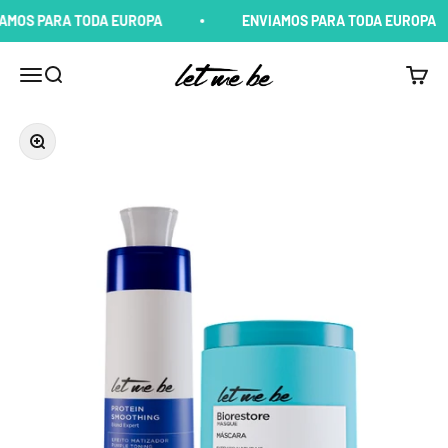
Pular para o conteúdo
 PARA TODA EUROPA
ENVIAMOS PARA TODA EUROPA
Let me Be
Menu
Buscar
Carrin
Zoom na imagem