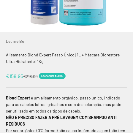
Let me Be
Alisamento Blond Expert Passo Único | 1L + Máscara Biorestore
Ultra Hidratante | 1Kg
Preço promocional
€158,95
Preço normal
€218,00
Economize €59,05
Blond Expert
é um alisamento orgânico, passo único, indicado
para os cabelos loiros, grisalhos e com descoloração, mas pode
ser utilizado em todos os tipos de cabelo.
NÃO É PRECISO FAZER A PRÉ LAVAGEM COM SHAMPOO ANTI
RESÍDUOS.
Por ser orgânico (0% formol) não causa incômodo algum (não tem