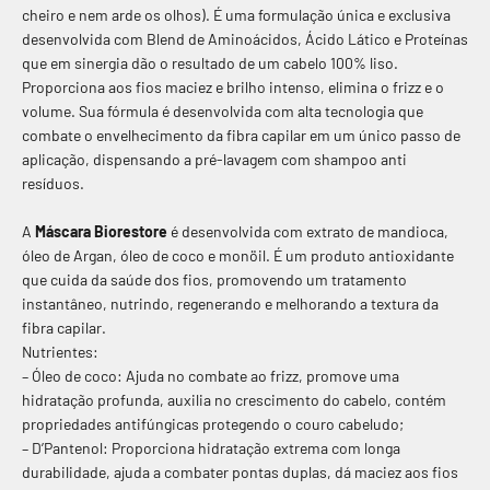
cheiro e nem arde os olhos). É uma formulação única e exclusiva
desenvolvida com Blend de Aminoácidos, Ácido Lático e Proteínas
que em sinergia dão o resultado de um cabelo 100% liso.
Proporciona aos fios maciez e brilho intenso, elimina o frizz e o
volume. Sua fórmula é desenvolvida com alta tecnologia que
combate o envelhecimento da fibra capilar em um único passo de
aplicação, dispensando a pré-lavagem com shampoo anti
resíduos.
A
Máscara Biorestore
é desenvolvida com extrato de mandioca,
óleo de Argan, óleo de coco e monöil. É um produto antioxidante
que cuida da saúde dos fios, promovendo um tratamento
instantâneo, nutrindo, regenerando e melhorando a textura da
fibra capilar.
Nutrientes:
– Óleo de coco: Ajuda no combate ao frizz, promove uma
hidratação profunda, auxilia no crescimento do cabelo, contém
propriedades antifúngicas protegendo o couro cabeludo;
– D’Pantenol: Proporciona hidratação extrema com longa
durabilidade, ajuda a combater pontas duplas, dá maciez aos fios