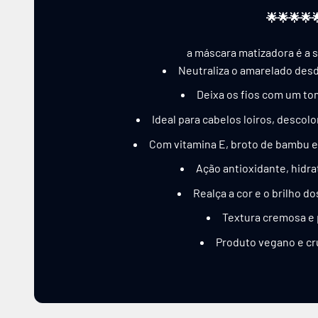
🌟🌟🌟🌟
a máscara matizadora é a s
Neutraliza o amarelado desd
Deixa os fios com um tom
Ideal para cabelos loiros, descol
Com vitamina E, broto de bambu e
Ação antioxidante, hidra
Realça a cor e o brilho d
Textura cremosa e
Produto vegano e cr