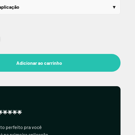
aplicação
Adicionar ao carrinho
🌟🌟🌟🌟🌟
to perfeito pra você
já na primeira aplicação