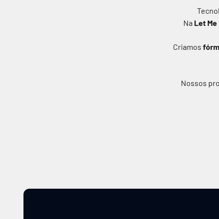
Tecnol
Na
Let Me
Criamos
fórm
Nossos pr