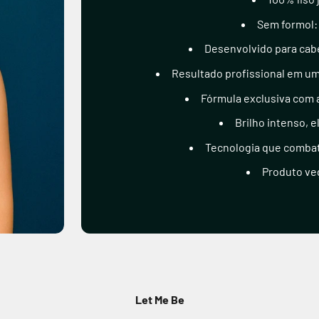
Sem formol:
Desenvolvido para cabe
Resultado profissional em um
Fórmula exclusiva com a
Brilho intenso, e
Tecnologia que combat
Produto ve
Let Me Be