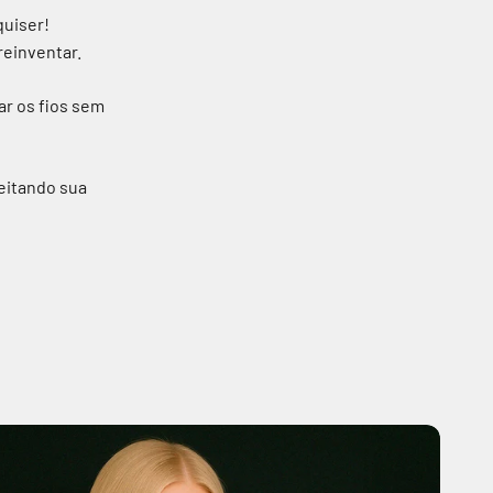
quiser!
reinventar.
ar os fios sem
peitando sua