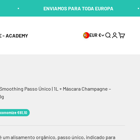
ENVIAMOS PARA TODA EUROPA
ENV
E - ACADEMY
EUR €
Buscar
Entrar
Carrinho
 Smoothing Passo Único | 1L + Máscara Champagne –
0g
nal
mal
conomize €61,10
é um alisamento orgânico, passo único, indicado para