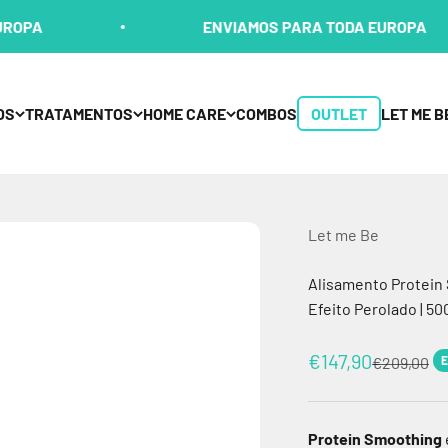
ENVIAMOS PARA TODA EUROPA
OS
TRATAMENTOS
HOME CARE
COMBOS
OUTLET
LET ME B
Let me Be
Alisamento Protein
Efeito Perolado | 50
Preço promocio
€147,90
Preço nor
€209,00
E
Protein Smoothing