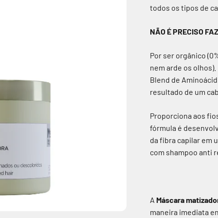
todos os tipos de ca
NÃO É PRECISO FA
Por ser orgânico (0
nem arde os olhos).
Blend de Aminoácido
resultado de um cab
Proporciona aos fios
fórmula é desenvol
da fibra capilar em
com shampoo anti r
A
Máscara matizad
maneira imediata en