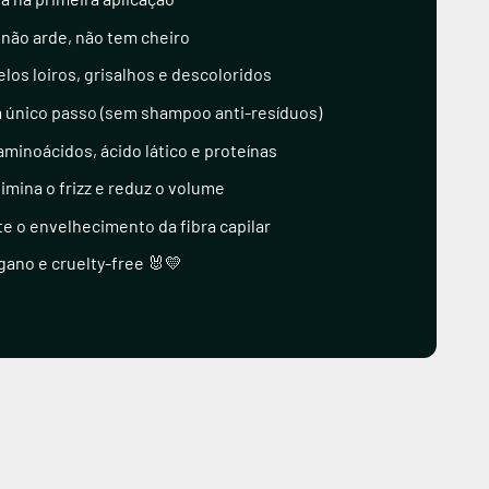
 não arde, não tem cheiro
los loiros, grisalhos e descoloridos
 único passo (sem shampoo anti-resíduos)
minoácidos, ácido lático e proteínas
limina o frizz e reduz o volume
e o envelhecimento da fibra capilar
gano e cruelty-free 🐰💛