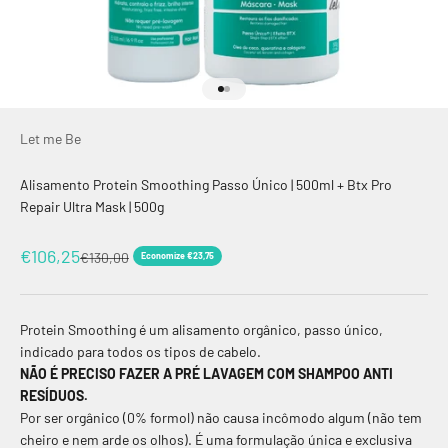
Ir para item 1
Ir para item 2
Let me Be
Alisamento Protein Smoothing Passo Único | 500ml + Btx Pro
Repair Ultra Mask | 500g
Preço promocional
€106,25
Preço normal
€130,00
Economize €23,75
Protein Smoothing é um alisamento orgânico, passo único,
indicado para todos os tipos de cabelo.
NÃO É PRECISO FAZER A PRÉ LAVAGEM COM SHAMPOO ANTI
RESÍDUOS.
Por ser orgânico (0% formol) não causa incômodo algum (não tem
cheiro e nem arde os olhos). É uma formulação única e exclusiva