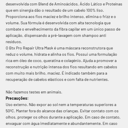
desenvolvida com Blend de Aminoácidos, Ácido Lático e Proteínas
que em sinergia dão o resultado de um cabelo 100% liso.
Proporciona aos fios maciez e brilho intenso, elimina o frizz e o
volume. Sua fórmula é desenvolvida com alta tecnologia que
combate o envelhecimento da fibra capilar em um único passo de
aplicação, dispensando a pré-lavagem com shampoo anti
resíduos.
O Btx Pro Repair Ultra Mask é uma máscara reconstrutora que
reduz o volume, hidrata e alinha os fios. Possui uma formulação
rica em óleo de coco, queratina e colagénio. Ajuda a promover a
reconstrução e nutrição intensa dos fios resultando em cabelos
com muito mais brilho, maciez. É indicado também para a
recuperação de cabelos elásticos e com falta de nutrientes.
Não fazemos testes em animais.
Precauções:
Uso externo. Não expor ao sol nem a temperaturas superiores a
50ºC. Manter fora do alcance das crianças. Evitar contato com os
olhos, proteger os olhos durante a aplicação. Em caso de contato,
enxaguar com água imediatamente e abundantemente. Em caso