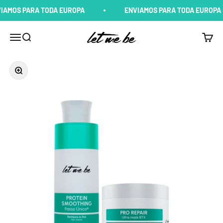
Pular para o conteúdo
OS PARA TODA EUROPA
ENVIAMOS PARA TODA EUROPA
Let me Be
Menu
Buscar
Carrin
Zoom na imagem